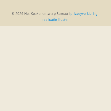
© 2026 Het Keukenontwerp Bureau |
privacyverklaring
|
realisatie Illuster