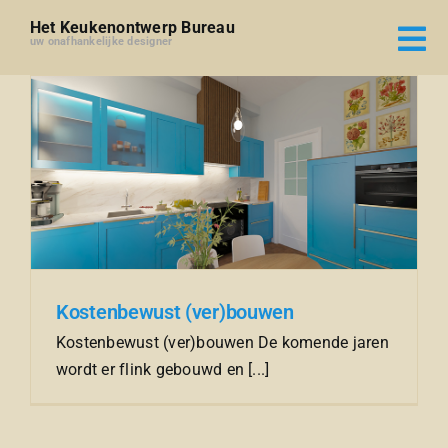
Ga
Het Keukenontwerp Bureau
naar
uw onafhankelijke designer
inhoud
Kostenbewust (ver)bouwen
Kostenbewust (ver)bouwen De komende jaren
wordt er flink gebouwd en [...]