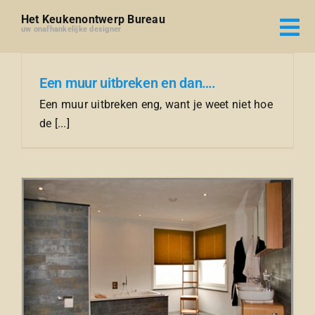
Ga
Het Keukenontwerp Bureau
naar
uw onafhankelijke designer
inhoud
Een muur uitbreken en dan….
Een muur uitbreken eng, want je weet niet hoe
de [...]